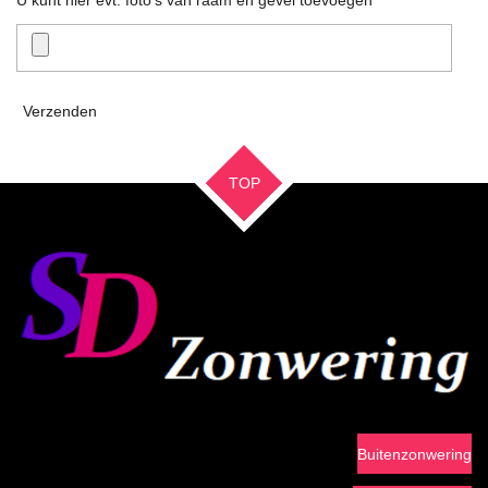
Verzenden
TOP
Buitenzonwering