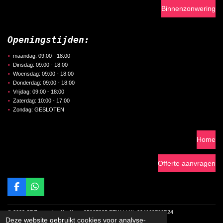
Binnenzonwering
Openingstijden:
maandag: 09:00 - 18:00
Dinsdag: 09:00 - 18:00
Woensdag: 09:00 - 18:00
Donderdag: 09:00 - 18:00
Vrijdag: 09:00 - 18:00
Zaterdag: 10:00 - 17:00
Zondag: GESLOTEN
Home
Offerte aanvragen
F
W
a
h
c
a
© 2023 SDZonwering K.v.K. nr. 85907235 BTW-id NL 004169766B24
e
t
Deze website gebruikt cookies voor analyse-
b
s
Powered by
JouwWeb