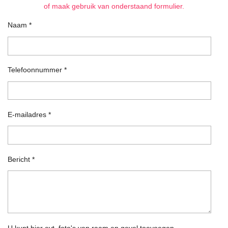
of maak gebruik van onderstaand formulier.
Naam *
Telefoonnummer *
E-mailadres *
Bericht *
U kunt hier evt. foto's van raam en gevel toevoegen